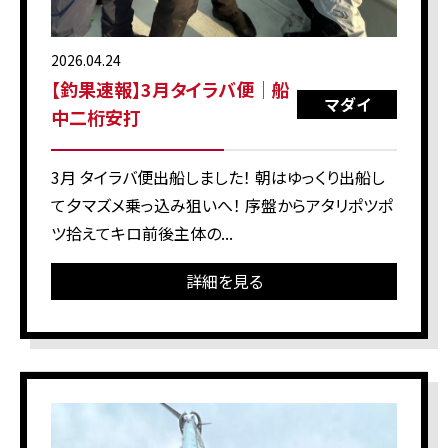
2026.04.24
【釣果速報】3月タイラバ便｜船
マダイ
中二桁安打
3月 タイラバ便出船しました！ 朝はゆっくり出船し
て夕マズメ乗っ込み狙いへ！ 序盤からアタリポツポ
ツ拾えてキロ前後主体の...
詳細を見る