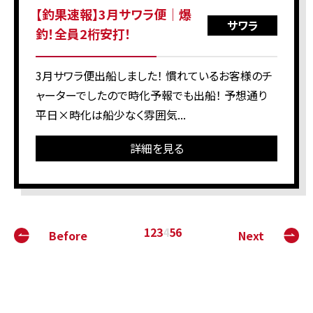
【釣果速報】3月サワラ便｜爆
サワラ
釣！全員2桁安打！
3月サワラ便出船しました！ 慣れているお客様のチ
ャーターでしたので時化予報でも出船！ 予想通り
平日×時化は船少なく雰囲気...
詳細を見る
1
2
3
4
5
6
Before
Next