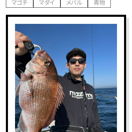
マゴチ
マダイ
メバル
青物