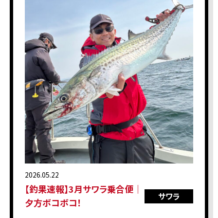
2026.05.22
【釣果速報】3月サワラ乗合便｜
サワラ
夕方ボコボコ！