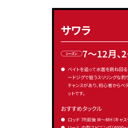
サワラ
7〜12月、
シーズン
ベイトを追って水面を跳ね回る
ードジグで狙うスリリングな釣
チャンスがあり、初心者からベ
ットです。
おすすめタックル
ロッド 7ft前後 M〜MH（キャ
リール 中型スピニング（4000〜