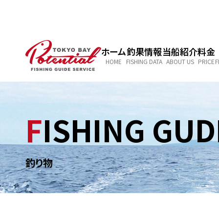
ホーム
釣果情報
当船紹介
料金
HOME
FISHING DATA
ABOUT US
PRICE
F
FISHING GUD
釣り物