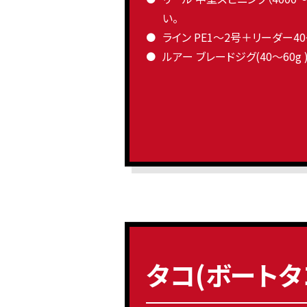
い。
ライン PE1〜2号＋リーダー40
ルアー ブレードジグ(40〜60g
タコ(ボートタ