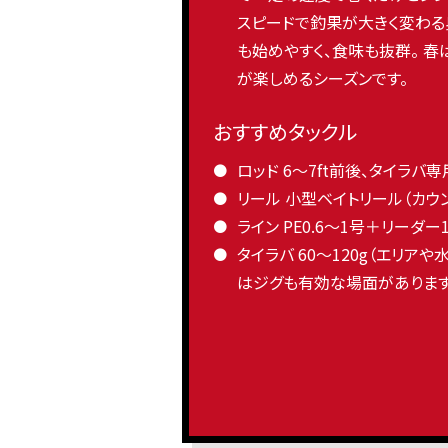
スピードで釣果が大きく変わる
も始めやすく、食味も抜群。 
が楽しめるシーズンです。
おすすめタックル
ロッド 6〜7ft前後、タイラバ専
リール 小型ベイトリール（カウ
ライン PE0.6〜1号＋リーダー1
タイラバ 60〜120g（エリア
はジグも有効な場面があります