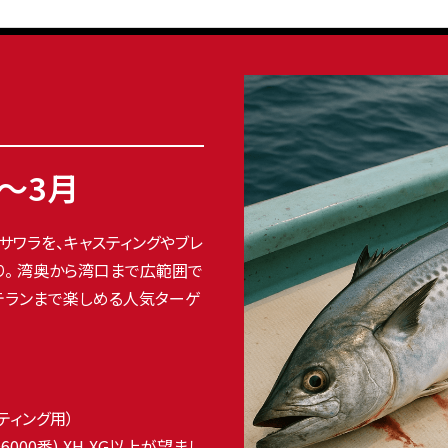
2〜3月
サワラを、キャスティングやブレ
り。 湾奥から湾口まで広範囲で
テランまで楽しめる人気ターゲ
スティング用）
6000番) XH,XG以上が望まし