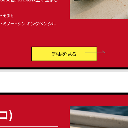
〜60lb
 )・ミノー・シン キングペンシル
釣果を見る
コ)