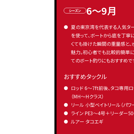
6〜9月
シーズン
夏の東京湾を代表する人気ター
を使って、ボートから底を丁寧
くても掛けた瞬間の重量感と、
魅力。初心者でも比較的簡単に
てのボート釣りにもおすすめで
おすすめタックル
ロッド 6〜7ft前後、タコ専用
（MH〜Hクラス）
リール 小型ベイトリール（パワ
ライン PE3〜4号＋リーダー50
ルアー タコエギ