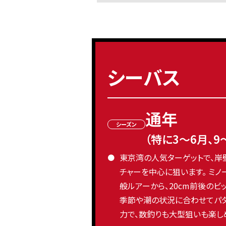
シーバス
通年
シーズン
（特に3〜6月、9
東京湾の人気ターゲットで、岸
チャーを中心に狙います。 ミ
般ルアーから、20cm前後のビ
季節や潮の状況に合わせてパ
力で、数釣りも大型狙いも楽し