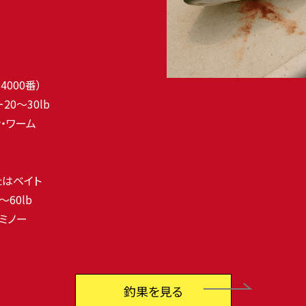
4000番）
20〜30lb
ン・ワーム
たはベイト
〜60lb
トミノー
釣果を見る