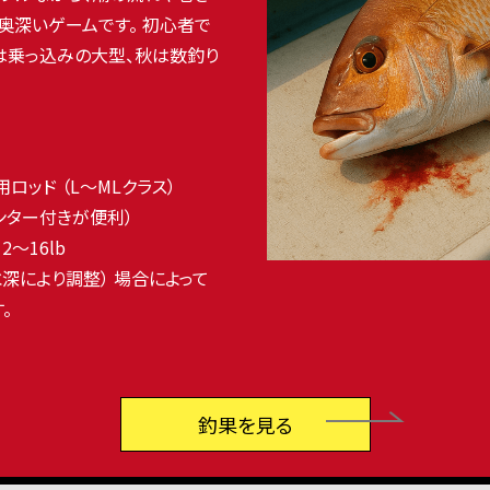
奥深いゲームです。 初心者で
春は乗っ込みの大型、秋は数釣り
用ロッド （L〜MLクラス）
ンター付きが便利）
2〜16lb
や水深により調整） 場合によって
。
釣果を見る